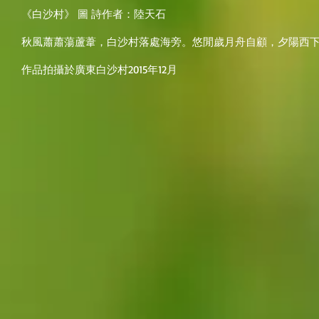
《白沙村》 圖 詩作者：陸天石
秋風蕭蕭蕩蘆葦，白沙村落處海旁。悠閒歲月舟自顧，夕陽西
作品拍攝於廣東白沙村2015年12月