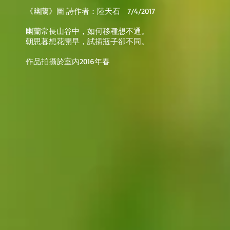
《幽蘭》圖 詩作者：陸天石 7/4/2017
幽蘭常長山谷中，如何移種想不通。
朝思暮想花開早，試插瓶子卻不同。
作品拍攝於室內2016年春