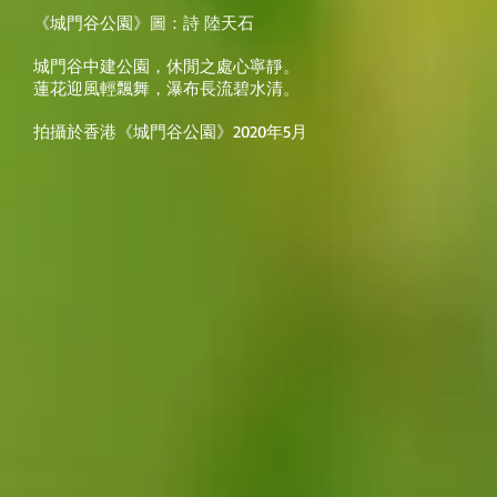
《城門谷公園》圖：詩 陸天石
城門谷中建公園，休閒之處心寧靜。
蓮花迎風輕飄舞，瀑布長流碧水清。
拍攝於香港《城門谷公園》2020年5月