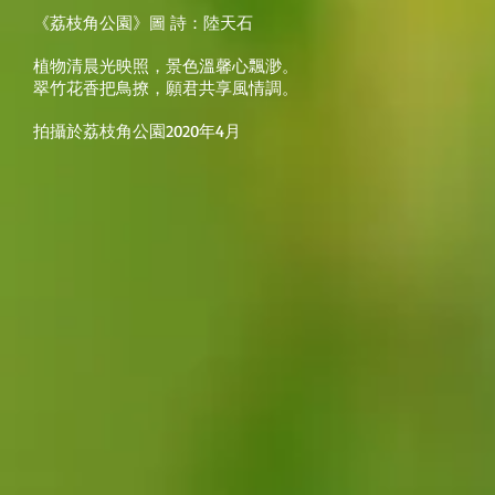
《荔枝角公園》圖 詩：陸天石
植物清晨光映照，景色溫馨心飄渺。
翠竹花香把鳥撩，願君共享風情調。
拍攝於荔枝角公園2020年4月