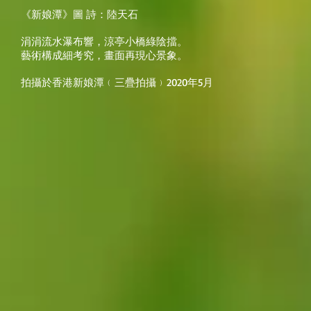
《新娘潭》圖 詩：陸天石
涓涓流水瀑布響，涼亭小橋綠陰擋。
藝術構成細考究，畫面再現心景象。
拍攝於香港新娘潭﹙三疊拍攝﹚2020年5月