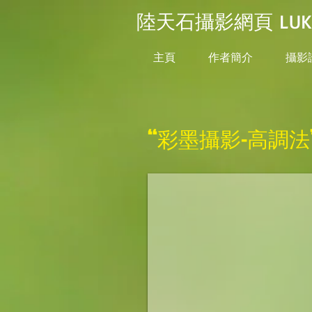
陸天石攝影網頁 LUK TI
主頁
作者簡介
攝影
“彩墨攝影-高調