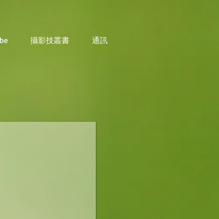
be
攝影技叢書
通訊