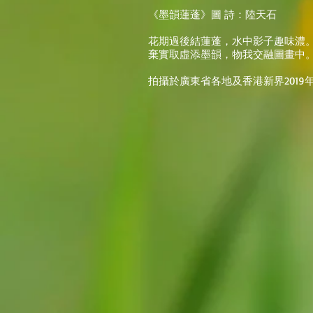
《墨韻蓮蓬》圖 詩：陸天石
花期過後結蓮蓬，水中影子趣味濃
棄實取虛添墨韻，物我交融圖畫中
拍攝於廣東省各地及香港新界2019