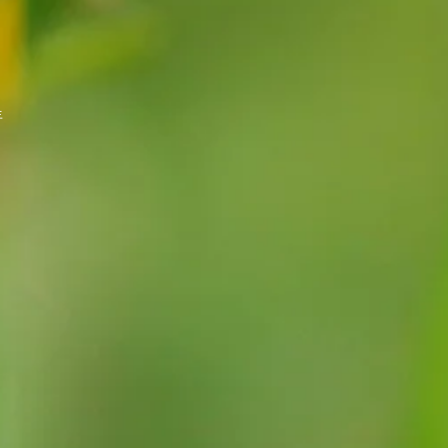
。
。
年