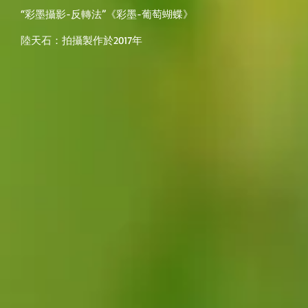
“彩墨攝影-反轉法”《彩墨-葡萄蝴蝶》
陸天石：拍攝製作於2017年