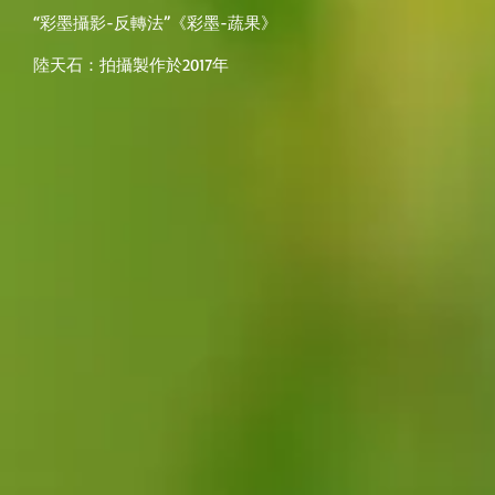
“彩墨攝影-反轉法”《彩墨-蔬果》
陸天石：拍攝製作於2017年