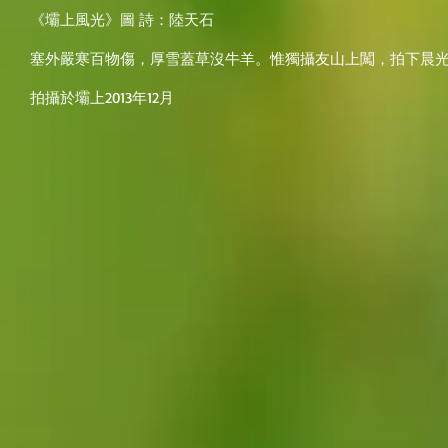
《壩上風光》圖 詩：陸天石
塞外嚴寒百物傷，厚雪蓋草沒牛羊。惟獨攝友山上闖，拍下晨
拍攝於壩上2013年12月