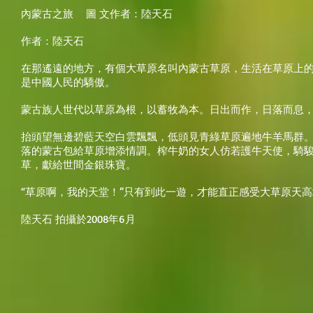
內蒙古之旅
圖 文作者：陸天石
作者：陸天石
在那遙遠的地方，有個大草原名叫內蒙古草原，生活在草原上
是中國人民的驕傲。
蒙古族人世代以草原為根，以蓄牧為本。日出而作，日落而息
抬頭望無邊碧藍天空白雲飄飄，低頭見青綠草原遍地牛羊馬群
落的蒙古包給草原增添情調。榨牛奶的女人仿若護牛天使，騎
草，獻給世間金銀珠寶。
“草原啊，我的天堂！”只有到此一遊，才能直正感受大草原天
陸天石 拍攝於2008年6月