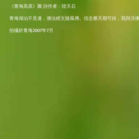
《青海高原》圖 詩作者：陸天石
青海湖泊不見邊，佛法經文隨風傳。信念勝天期可待，我與活
拍攝於青海2007年7月