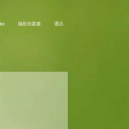
be
攝影技叢書
通訊