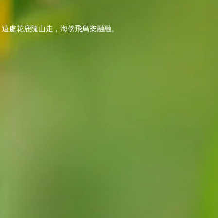
。遠處花鹿隨山走，海傍飛鳥樂融融。