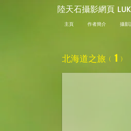
陸天石攝影網頁 LUK TI
主頁
作者簡介
攝影
北海道之旅﹙1﹚