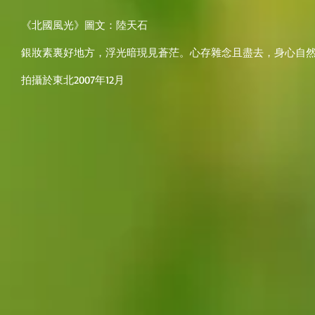
《北國風光》圖文：陸天石
銀妝素裏好地方，浮光暗現見蒼茫。心存雜念且盡去，身心自
拍攝於東北2007年12月