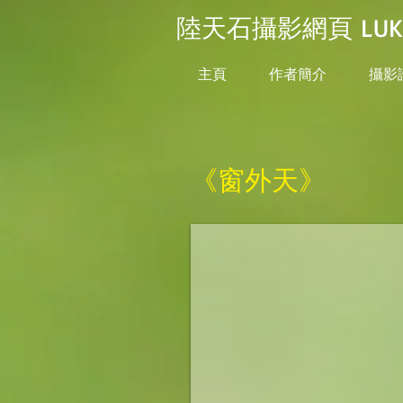
陸天石攝影網頁 LUK TI
主頁
作者簡介
攝影
《窗外天》