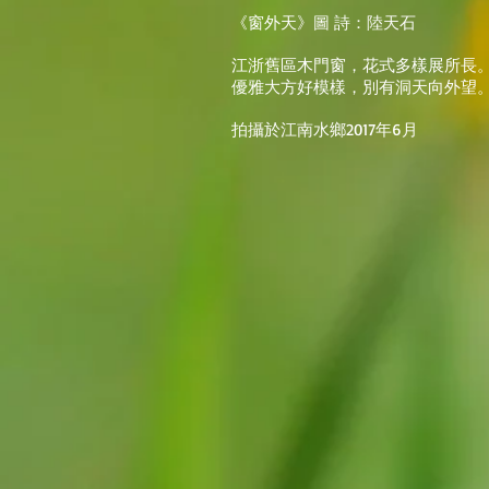
《窗外天》圖 詩：陸天石
江浙舊區木門窗，花式多樣展所長
優雅大方好模樣，別有洞天向外望
拍攝於江南水鄉2017年6月