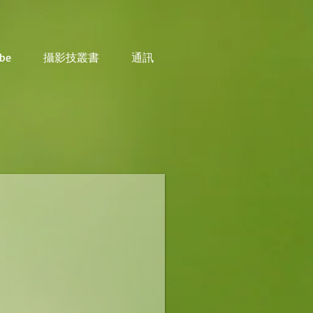
be
攝影技叢書
通訊