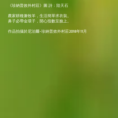
《珍納普效外村莊》圖 詩：陸天石
農家耕種兼牧羊，生活簡單求衣裝。
鼻子必帶金環子，開心指數呈臉上。
作品拍攝於尼泊爾-珍納普效外村莊2018年11月