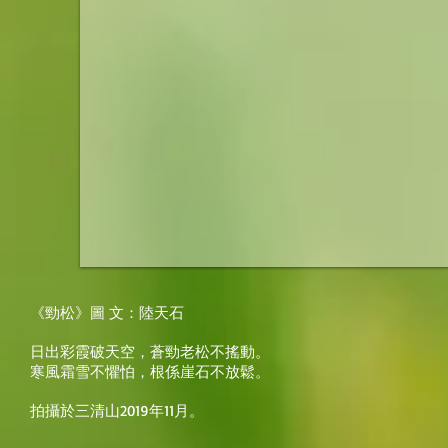
《勁松》圖 文：陸天石
日出彩霞破天空，蒼勁老松不搖動。
寒風霜雪不懼怕，根係崖石不放鬆。
拍攝於三清山2019年11月。