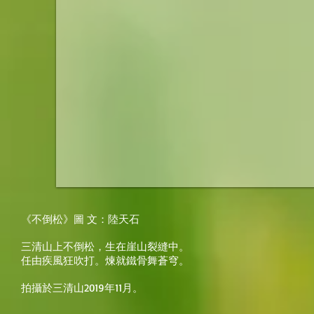
《不倒松》圖 文：陸天石
三清山上不倒松，生在崖山裂縫中。
任由疾風狂吹打。煉就鐵骨舞蒼穹。
拍攝於三清山2019年11月。