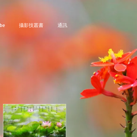
be
攝影技叢書
通訊