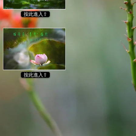
按此進入⇧
按此進入⇧